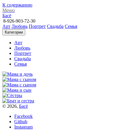
К содержанию
Меню
Басё
8-926-903-72-30
Арт
Любовь
Портрет
Свадьба
Семья
Категории
Арт
Любовь
Портрет
Свадьба
Семья
© 2026,
Басё
Facebook
Github
Instagram